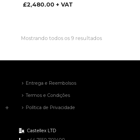
£
2,480.00
+ VAT
Mostrando todos os 9 resultados
Entrega e Reembolsos
Termos e Condições
Política de Privacidade
Castellex LTD
+44 7550 701400