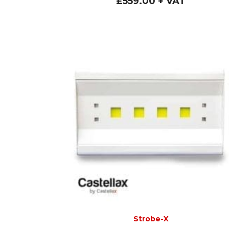
£
559.00
+ VAT
Strobe-X