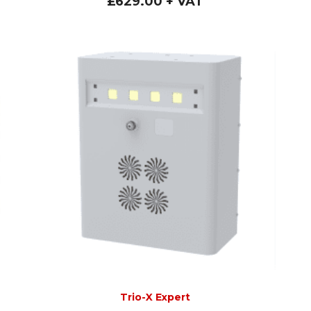
£
629.00
+ VAT
Trio-X Expert