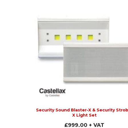
Security Sound Blaster-X & Security Stro
X Light Set
£
999.00
+ VAT