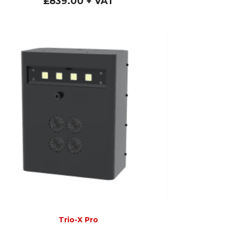
£
839.00
+ VAT
Trio-X Pro