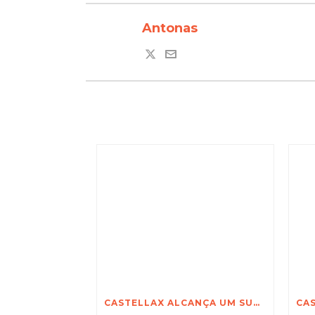
Antonas
CASTELLAX ALCANÇA UM SUCESSO EXTRAORDINÁRIO NA SECUREX 2026 EM JOANESBURGO