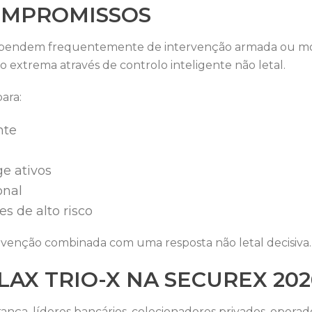
OMPROMISSOS
dependem frequentemente de intervenção armada ou monit
o extrema através de controlo inteligente não letal.
ara:
nte
e ativos
onal
s de alto risco
venção combinada com uma resposta não letal decisiva.
AX TRIO-X NA SECUREX 202
rança, líderes bancários, colecionadores privados, operad