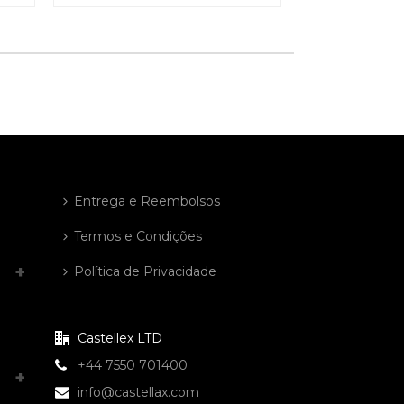
Entrega e Reembolsos
Termos e Condições
Política de Privacidade
Castellex LTD
+44 7550 701400
info@castellax.com