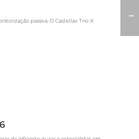
orização passiva. O Castellax Trio-X
6
ores de infraestruturas e especialistas em