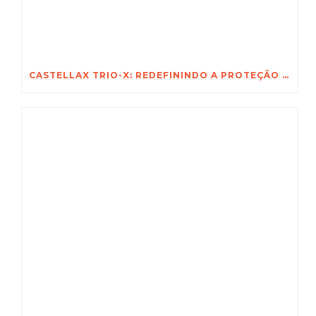
CASTELLAX TRIO-X: REDEFININDO A PROTEÇÃO NÃO LETAL PARA OS ATIVOS MAIS VALIOSOS DA ÁFRICA