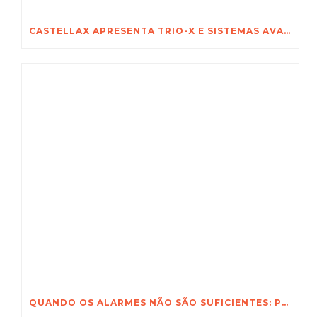
CASTELLAX APRESENTA TRIO-X E SISTEMAS AVANÇADOS DE SEGURANÇA NA FEIRA INTERNACIONAL DE SEGURANÇA DE POZNAŃ
QUANDO OS ALARMES NÃO SÃO SUFICIENTES: POR QUE O CASTELLAX TRIO-X™ MUDA AS REGRAS DA SEGURANÇA