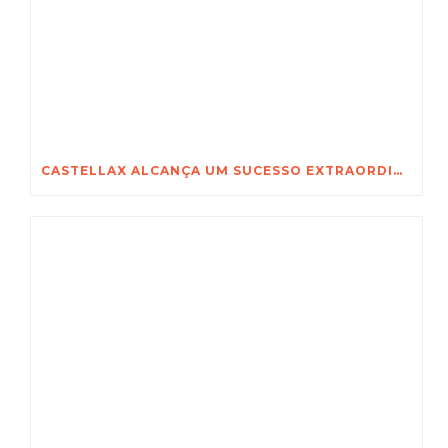
CASTELLAX ALCANÇA UM SUCESSO EXTRAORDINÁRIO NA SECUREX 2026 EM JOANESBURGO