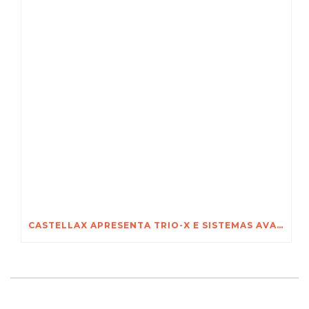
CASTELLAX APRESENTA TRIO-X E SISTEMAS AVANÇADOS DE SEGURANÇA NA FEIRA INTERNACIONAL DE SEGURANÇA DE POZNAŃ