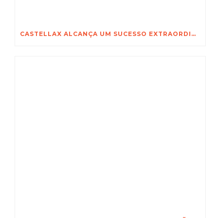
CASTELLAX ALCANÇA UM SUCESSO EXTRAORDINÁRIO NA SECUREX 2026 EM JOANESBURGO