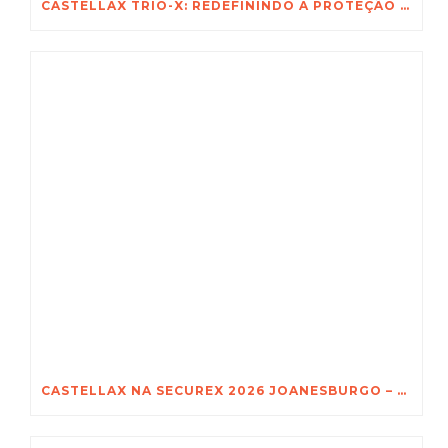
CASTELLAX TRIO-X: REDEFININDO A PROTEÇÃO NÃO LETAL PARA OS ATIVOS MAIS VALIOSOS DA ÁFRICA
CASTELLAX NA SECUREX 2026 JOANESBURGO – DESCUBRA O PODER DO TRIO-X