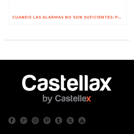
CUANDO LAS ALARMAS NO SON SUFICIENTES: POR QUÉ CASTELLAX TRIO-X™ CAMBIA LAS REGLAS DE LA SEGURIDAD