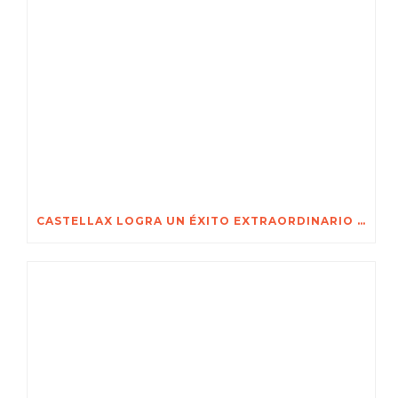
CASTELLAX LOGRA UN ÉXITO EXTRAORDINARIO EN SECUREX 2026 JOHANNESBURGO