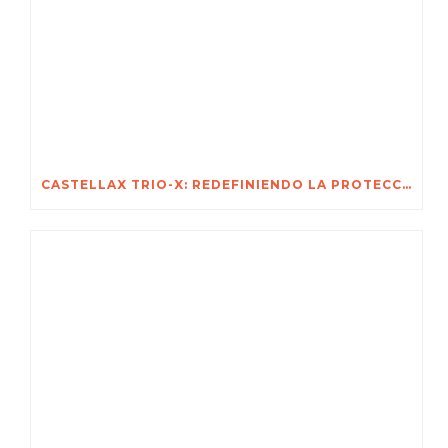
CASTELLAX TRIO-X: REDEFINIENDO LA PROTECCIÓN NO LETAL PARA LOS ACTIVOS MÁS VALIOSOS DE ÁFRICA