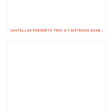
CASTELLAX PRESENTA TRIO-X Y SISTEMAS AVANZADOS DE SEGURIDAD EN LA FERIA INTERNACIONAL DE SEGURIDAD DE POZNAŃ