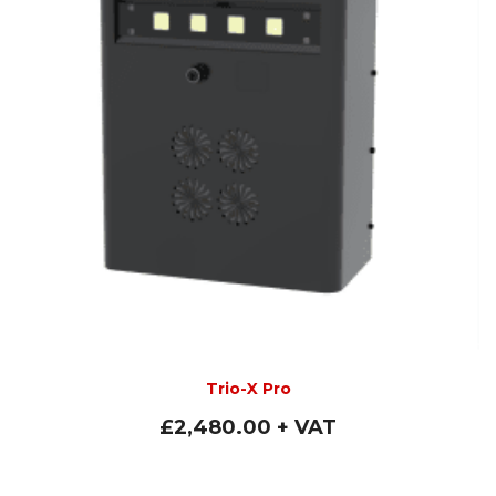
Trio-X Pro
£
2,480.00
+ VAT