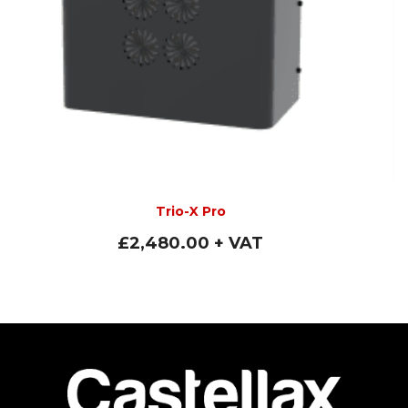
Trio-X Pro
£
2,480.00
+ VAT