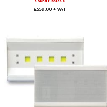
Sound Blaster-X
£
559.00
+ VAT