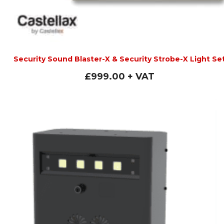
Security Sound Blaster-X & Security Strobe-X Light Se
£
999.00
+ VAT