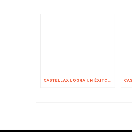
CASTELLAX LOGRA UN ÉXITO EXTRAORDINARIO EN SECUREX 2026 JOHANNESBURGO