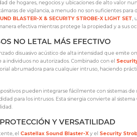
dad de hogares, negocios y ubicaciones de alto valor nun
ámaras de vigilancia, a menudo no son suficientes para di
OUND BLASTER-X & SECURITY STROBE-X LIGHT SET
, 
 manera efectiva mientras protege la propiedad y a sus o
SOS NO LETAL MÁS EFECTIVO
zado disuasivo acústico de alta intensidad que emite o
 a individuos no autorizados. Combinado con el
Securit
nsorial abrumadora para cualquier intruso, haciendo prá
spositivos pueden integrarse fácilmente con sistemas de
ad para los intrusos. Esta sinergia convierte al sistema 
lidad.
PROTECCIÓN Y VERSATILIDAD
tente, el
Castellax Sound Blaster-X
y el
Security Stro