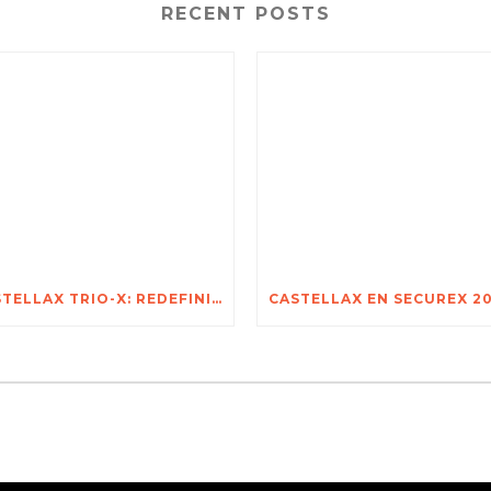
RECENT POSTS
CASTELLAX TRIO-X: REDEFINIENDO LA PROTECCIÓN NO LETAL PARA LOS ACTIVOS MÁS VALIOSOS DE ÁFRICA