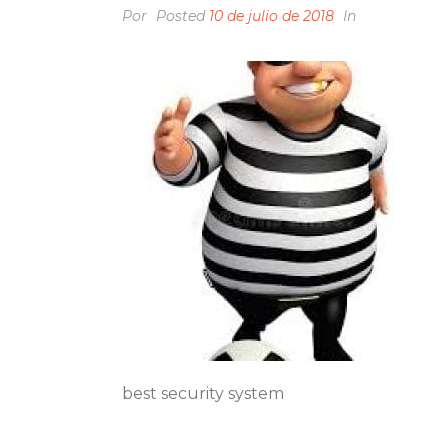
Por
Posted
10 de julio de 2018
In
best security system