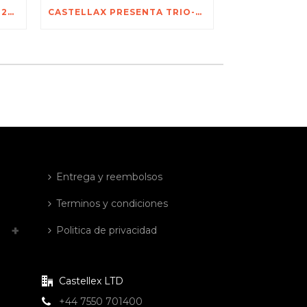
CASTELLAX EN SECUREX 2026 JOHANNESBURGO – DESCUBRA EL PODER DE TRIO-X
CASTELLAX PRESENTA TRIO-X Y SISTEMAS AVANZADOS DE SEGURIDAD EN LA FERIA INTERNACIONAL DE SEGURIDAD DE POZNAŃ
Entrega y reembolsos
Terminos y condiciones
Politica de privacidad
Castellex LTD
+44 7550 701400