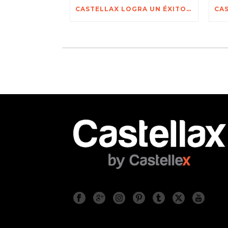
CASTELLAX LOGRA UN ÉXITO EXTRAORDINARIO EN SECUREX 2026 JOHANNESBURGO